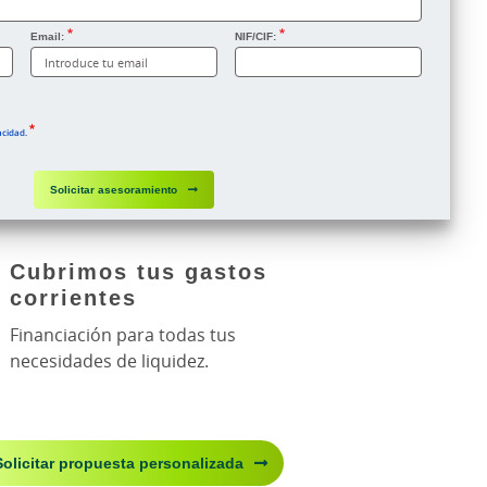
negocio.
Email:
NIF/CIF:
Sin importe mínimo
acidad.
Dispón de un amplio importe de
financiación.
Solicitar asesoramiento
Cubrimos tus gastos
corrientes
Financiación para todas tus
necesidades de liquidez.
Solicitar propuesta personalizada