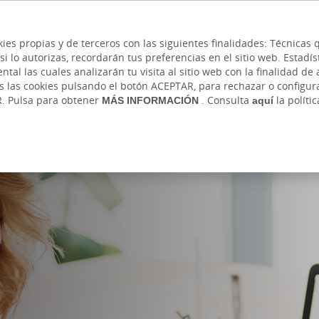
 y cajeros
Ayuda
Hazte cliente
Acce
Cita previa
kies propias y de terceros con las siguientes finalidades: Técnica
lo autorizas, recordarán tus preferencias en el sitio web. Estadístic
IVADA
AUTÓNOMOS Y EMPRENDEDORES
EMP
l las cuales analizarán tu visita al sitio web con la finalidad de a
as las cookies pulsando el botón ACEPTAR, para rechazar o configu
s y Pagos
Sostenibilidad
Financiación
Ahorro e Inversió
R. Pulsa para obtener
MÁS INFORMACIÓN
. Consulta
aquí
la políti