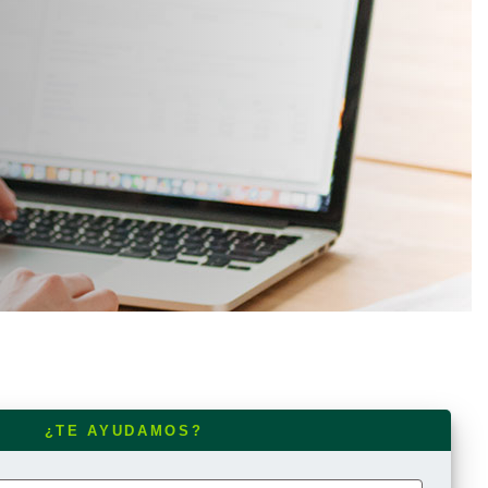
a o eres
¿TE AYUDAMOS?
ación,