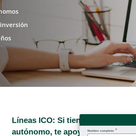
ónomos
 inversión
años
Líneas ICO: Si tienes una empres
autónomo, te apoyamos en la cre
Nombre completo: