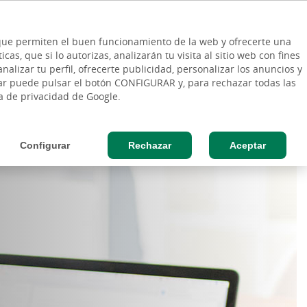
ES
Vinculo - Buscar en la web
so Cliente
EN
s que permiten el buen funcionamiento de la web y ofrecerte una
DE
as, que si lo autorizas, analizarán tu visita al sitio web con fines
RESAS
AGRO
nalizar tu perfil, ofrecerte publicidad, personalizar los anuncios y
rar puede pulsar el botón CONFIGURAR y, para rechazar todas las
n
Seguros
Negocio online
Momentos
ca de privacidad de Google.
Configurar
Rechazar
Aceptar