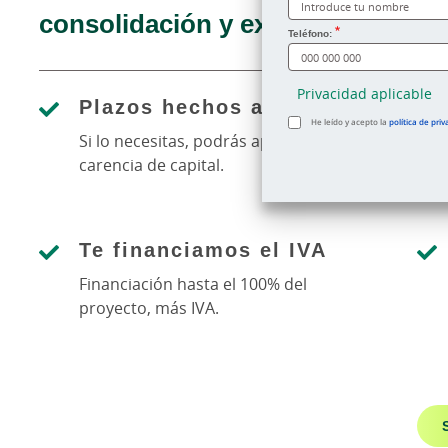
consolidación y expansión de tu 
¿Cómo te llamas?
Teléfono:
Privacidad aplicable
Plazos hechos a tu medida
He leído y acepto la
política de priv
Si lo necesitas, podrás aplicar
carencia de capital.
Te financiamos el IVA
Financiación hasta el 100% del
proyecto, más IVA.