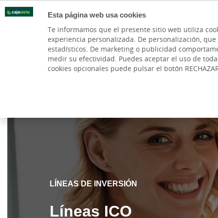
Esta página web usa cookies
Oficinas
Te informamos que el presente sitio web utiliza coo
experiencia personalizada. De personalización, que si 
PARTICULARES
BANCA PR
estadísticos. De marketing o publicidad comportamenta
medir su efectividad. Puedes aceptar el uso de tod
Subvenciones
Cuenta y Tarjetas
TPVs, Cobro
cookies opcionales puede pulsar el botón RECHAZA
Cajasiete
Autónomos y emprendedores
Líneas ICO
LÍNEAS DE INVERSIÓN
Líneas ICO