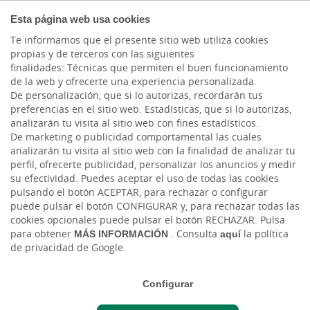
AUTÓNOMOS Y
Esta página web usa cookies
EMPRENDEDORES
Te informamos que el presente sitio web utiliza cookies
propias y de terceros con las siguientes
finalidades: Técnicas que permiten el buen funcionamiento
de la web y ofrecerte una experiencia personalizada.
De personalización, que si lo autorizas, recordarán tus
preferencias en el sitio web. Estadísticas, que si lo autorizas,
analizarán tu visita al sitio web con fines estadísticos.
SEGUROS
De marketing o publicidad comportamental las cuales
analizarán tu visita al sitio web con la finalidad de analizar tu
perfil, ofrecerte publicidad, personalizar los anuncios y medir
Seguro Agropyme
su efectividad. Puedes aceptar el uso de todas las cookies
pulsando el botón ACEPTAR, para rechazar o configurar
Un único seguro para todos los riesgos más
puede pulsar el botón CONFIGURAR y, para rechazar todas las
habituales de tu explotación
cookies opcionales puede pulsar el botón RECHAZAR. Pulsa
para obtener
MÁS INFORMACIÓN
. Consulta
aquí
la política
de privacidad de Google.
Coberturas diseñadas a la medida de tu
actividad
Configurar
Incendio, robo, responsabilidad civil y