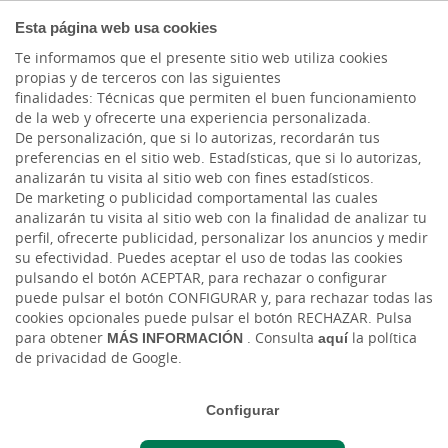
AUTÓNOMOS Y
Esta página web usa cookies
EMPRENDEDORES
Te informamos que el presente sitio web utiliza cookies
propias y de terceros con las siguientes
finalidades: Técnicas que permiten el buen funcionamiento
de la web y ofrecerte una experiencia personalizada.
De personalización, que si lo autorizas, recordarán tus
preferencias en el sitio web. Estadísticas, que si lo autorizas,
analizarán tu visita al sitio web con fines estadísticos.
De marketing o publicidad comportamental las cuales
analizarán tu visita al sitio web con la finalidad de analizar tu
perfil, ofrecerte publicidad, personalizar los anuncios y medir
su efectividad. Puedes aceptar el uso de todas las cookies
TARJETA DE CRÉDITO
pulsando el botón ACEPTAR, para rechazar o configurar
puede pulsar el botón CONFIGURAR y, para rechazar todas las
Tarjeta Mastercard T-Negocios
cookies opcionales puede pulsar el botón RECHAZAR. Pulsa
para obtener
MÁS INFORMACIÓN
. Consulta
aquí
la política
La tarjeta que te permite el control de
de privacidad de Google.
los pagos de tu negocio.
Configurar