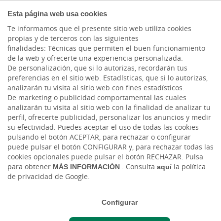
AUTÓNOMOS Y
Esta página web usa cookies
EMPRENDEDORES
Te informamos que el presente sitio web utiliza cookies
propias y de terceros con las siguientes
finalidades: Técnicas que permiten el buen funcionamiento
de la web y ofrecerte una experiencia personalizada.
De personalización, que si lo autorizas, recordarán tus
preferencias en el sitio web. Estadísticas, que si lo autorizas,
analizarán tu visita al sitio web con fines estadísticos.
De marketing o publicidad comportamental las cuales
analizarán tu visita al sitio web con la finalidad de analizar tu
TARJETA DE DÉBITO
perfil, ofrecerte publicidad, personalizar los anuncios y medir
su efectividad. Puedes aceptar el uso de todas las cookies
Tarjeta Mastercard T-Negocios
pulsando el botón ACEPTAR, para rechazar o configurar
puede pulsar el botón CONFIGURAR y, para rechazar todas las
Débito
cookies opcionales puede pulsar el botón RECHAZAR. Pulsa
para obtener
MÁS INFORMACIÓN
. Consulta
aquí
la política
de privacidad de Google.
Tarjeta de débito diseñada para
facilitar los pagos y controlar los
Configurar
gastos de las empresas y autónomos.