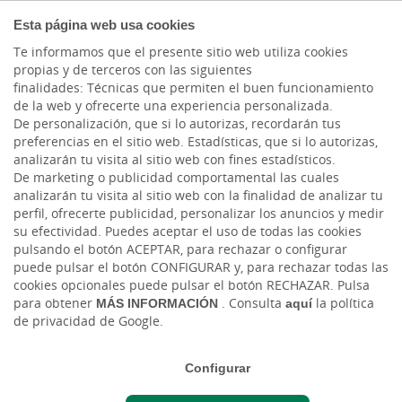
AUTÓNOMOS Y
Esta página web usa cookies
EMPRENDEDORES
Te informamos que el presente sitio web utiliza cookies
propias y de terceros con las siguientes
finalidades: Técnicas que permiten el buen funcionamiento
de la web y ofrecerte una experiencia personalizada.
De personalización, que si lo autorizas, recordarán tus
preferencias en el sitio web. Estadísticas, que si lo autorizas,
COBROS Y PAGOS
analizarán tu visita al sitio web con fines estadísticos.
De marketing o publicidad comportamental las cuales
TPV Fijo
analizarán tu visita al sitio web con la finalidad de analizar tu
perfil, ofrecerte publicidad, personalizar los anuncios y medir
su efectividad. Puedes aceptar el uso de todas las cookies
Cobros rápidos y seguros gracias a una
pulsando el botón ACEPTAR, para rechazar o configurar
conexión de alta velocidad
puede pulsar el botón CONFIGURAR y, para rechazar todas las
cookies opcionales puede pulsar el botón RECHAZAR. Pulsa
Ahorra costes con nuestra tarifa plana
para obtener
MÁS INFORMACIÓN
. Consulta
aquí
la política
de privacidad de Google.
ADSL
Terminales contacless: rapidez y
Configurar
comodidad, todo en uno