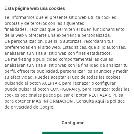
BANCA
Esta página web usa cookies
PRIVADA
Te informamos que el presente sitio web utiliza cookies
propias y de terceros con las siguientes
finalidades: Técnicas que permiten el buen funcionamiento
de la web y ofrecerte una experiencia personalizada.
De personalización, que si lo autorizas, recordarán tus
preferencias en el sitio web. Estadísticas, que si lo autorizas,
analizarán tu visita al sitio web con fines estadísticos.
De marketing o publicidad comportamental las cuales
analizarán tu visita al sitio web con la finalidad de analizar tu
CARTERAS
perfil, ofrecerte publicidad, personalizar los anuncios y medir
su efectividad. Puedes aceptar el uso de todas las cookies
Carteras Fondos Gescooperativo
pulsando el botón ACEPTAR, para rechazar o configurar
puede pulsar el botón CONFIGURAR y, para rechazar todas las
cookies opcionales puede pulsar el botón RECHAZAR. Pulsa
Modalidad para la gestión discrecional e
para obtener
MÁS INFORMACIÓN
. Consulta
aquí
la política
individualizada de su cartera
de privacidad de Google.
Servicio personalizado con una amplia
Configurar
oferta de productos