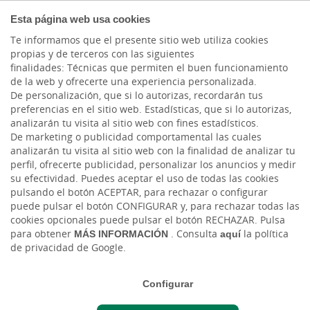
COMPROMETIDOS
Esta página web usa cookies
Te informamos que el presente sitio web utiliza cookies
propias y de terceros con las siguientes
finalidades: Técnicas que permiten el buen funcionamiento
Actualidad
de la web y ofrecerte una experiencia personalizada.
De personalización, que si lo autorizas, recordarán tus
preferencias en el sitio web. Estadísticas, que si lo autorizas,
Estrategia de branding
analizarán tu visita al sitio web con fines estadísticos.
De marketing o publicidad comportamental las cuales
sostenible: normativa
analizarán tu visita al sitio web con la finalidad de analizar tu
perfil, ofrecerte publicidad, personalizar los anuncios y medir
contra el greenwashing
su efectividad. Puedes aceptar el uso de todas las cookies
pulsando el botón ACEPTAR, para rechazar o configurar
2026 y riesgos en
puede pulsar el botón CONFIGURAR y, para rechazar todas las
cookies opcionales puede pulsar el botón RECHAZAR. Pulsa
empresas
para obtener
MÁS INFORMACIÓN
. Consulta
aquí
la política
de privacidad de Google.
Dom, 22/02/2026 - 12:00
Configurar