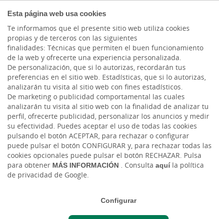
EMPRESAS
Esta página web usa cookies
Te informamos que el presente sitio web utiliza cookies
propias y de terceros con las siguientes
Cargando contenido, por favor espere...
finalidades: Técnicas que permiten el buen funcionamiento
de la web y ofrecerte una experiencia personalizada.
De personalización, que si lo autorizas, recordarán tus
preferencias en el sitio web. Estadísticas, que si lo autorizas,
analizarán tu visita al sitio web con fines estadísticos.
De marketing o publicidad comportamental las cuales
HACER CRECER MI EMPRESA
analizarán tu visita al sitio web con la finalidad de analizar tu
perfil, ofrecerte publicidad, personalizar los anuncios y medir
Tu empresa está lista para
su efectividad. Puedes aceptar el uso de todas las cookies
pulsando el botón ACEPTAR, para rechazar o configurar
despegar y nosotros te
puede pulsar el botón CONFIGURAR y, para rechazar todas las
cookies opcionales puede pulsar el botón RECHAZAR. Pulsa
ayudamos
para obtener
MÁS INFORMACIÓN
. Consulta
aquí
la política
de privacidad de Google.
Ponemos en tu mano todas las
herramientas que necesitas para
Configurar
hacerla crecer.