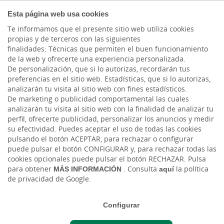
EMPRESAS
Esta página web usa cookies
Te informamos que el presente sitio web utiliza cookies
propias y de terceros con las siguientes
finalidades: Técnicas que permiten el buen funcionamiento
de la web y ofrecerte una experiencia personalizada.
De personalización, que si lo autorizas, recordarán tus
OPERACIONES EN DIVISAS
preferencias en el sitio web. Estadísticas, que si lo autorizas,
analizarán tu visita al sitio web con fines estadísticos.
Compraventa de Divisas a Plazo
De marketing o publicidad comportamental las cuales
analizarán tu visita al sitio web con la finalidad de analizar tu
perfil, ofrecerte publicidad, personalizar los anuncios y medir
Podrás pactar el tipo de cambio que se
su efectividad. Puedes aceptar el uso de todas las cookies
aplicará a una operación en divisa que
pulsando el botón ACEPTAR, para rechazar o configurar
tendrá lugar en el futuro
puede pulsar el botón CONFIGURAR y, para rechazar todas las
cookies opcionales puede pulsar el botón RECHAZAR. Pulsa
para obtener
MÁS INFORMACIÓN
. Consulta
aquí
la política
Protege los márgenes comerciales de tu
de privacidad de Google.
empresa
Elimina el riesgo de las oscilaciones en el
Configurar
tipo de cambio