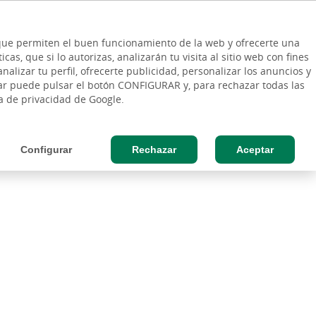
ES
Vinculo - Buscar en la web
so Cliente
EN
s que permiten el buen funcionamiento de la web y ofrecerte una
DE
as, que si lo autorizas, analizarán tu visita al sitio web con fines
RESAS
AGRO
nalizar tu perfil, ofrecerte publicidad, personalizar los anuncios y
rar puede pulsar el botón CONFIGURAR y, para rechazar todas las
l
Gen8 by Cajasiete
Sostenibilidad
ca de privacidad de Google.
Configurar
Rechazar
Aceptar