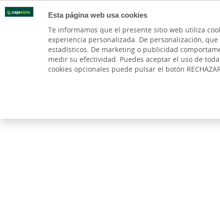
Esta página web usa cookies
Oficinas
Te informamos que el presente sitio web utiliza coo
experiencia personalizada. De personalización, que si 
PARTICULARES
BANCA P
estadísticos. De marketing o publicidad comportamenta
medir su efectividad. Puedes aceptar el uso de tod
Cuentas y Tarjetas
Hipotecas
Préstamos
cookies opcionales puede pulsar el botón RECHAZA
Cajasiete
Particulares
Cuenta y Libreta Joven