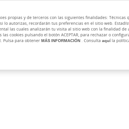
 y cajeros
Ayuda
Hazte cliente
Acce
Cita previa
kies propias y de terceros con las siguientes finalidades: Técnica
lo autorizas, recordarán tus preferencias en el sitio web. Estadístic
RIVADA
AUTÓNOMOS Y EMPRENDEDORES
EMP
l las cuales analizarán tu visita al sitio web con la finalidad de a
as las cookies pulsando el botón ACEPTAR, para rechazar o configu
Ahorro e Inversión
Seguros
Atención digital
Banca digita
R. Pulsa para obtener
MÁS INFORMACIÓN
. Consulta
aquí
la políti