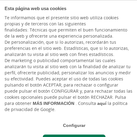
PARTICULARES
Esta página web usa cookies
Te informamos que el presente sitio web utiliza cookies
propias y de terceros con las siguientes
finalidades: Técnicas que permiten el buen funcionamiento
de la web y ofrecerte una experiencia personalizada.
De personalización, que si lo autorizas, recordarán tus
preferencias en el sitio web. Estadísticas, que si lo autorizas,
analizarán tu visita al sitio web con fines estadísticos.
SEGUROS
De marketing o publicidad comportamental las cuales
analizarán tu visita al sitio web con la finalidad de analizar tu
Seguro de Embarcaciones de
perfil, ofrecerte publicidad, personalizar los anuncios y medir
su efectividad. Puedes aceptar el uso de todas las cookies
Recreo
pulsando el botón ACEPTAR, para rechazar o configurar
puede pulsar el botón CONFIGURAR y, para rechazar todas las
cookies opcionales puede pulsar el botón RECHAZAR. Pulsa
Disfruta de tu afición con tranquilidad y
para obtener
MÁS INFORMACIÓN
. Consulta
aquí
la política
seguridad
de privacidad de Google.
Podrás contratar garantías básicas y
Configurar
¿TE AYUDAMOS?
complementarias