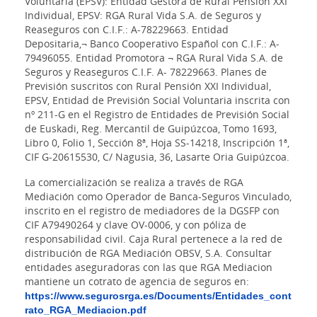
Voluntaria (EPSV): Entidad Gestora de Rural Pensión XXI
Individual, EPSV: RGA Rural Vida S.A. de Seguros y
Reaseguros con C.I.F.: A-78229663. Entidad
Depositaria,¬ Banco Cooperativo Español con C.I.F.: A-
79496055. Entidad Promotora ¬ RGA Rural Vida S.A. de
Seguros y Reaseguros C.I.F. A- 78229663. Planes de
Previsión suscritos con Rural Pensión XXI Individual,
EPSV, Entidad de Previsión Social Voluntaria inscrita con
nº 211-G en el Registro de Entidades de Previsión Social
de Euskadi, Reg. Mercantil de Guipúzcoa, Tomo 1693,
Libro 0, Folio 1, Sección 8ª, Hoja SS-14218, Inscripción 1ª,
CIF G-20615530, C/ Nagusia, 36, Lasarte Oria Guipúzcoa.
La comercialización se realiza a través de RGA
Mediación como Operador de Banca-Seguros Vinculado,
inscrito en el registro de mediadores de la DGSFP con
CIF A79490264 y clave OV-0006, y con póliza de
responsabilidad civil. Caja Rural pertenece a la red de
distribución de RGA Mediación OBSV, S.A. Consultar
entidades aseguradoras con las que RGA Mediacion
mantiene un cotrato de agencia de seguros en:
https://www.segurosrga.es/Documents/Entidades_cont
rato_RGA_Mediacion.pdf