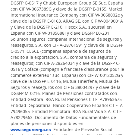
DGSFP C-0517 y Chubb European Group SE Suc. España
con CIF W-0067389G y clave de la DGSFP E-0155, Markel
International Insurance Company con CIF W-0068002e y
clave de la DGSFP E-0163, ARAG SE, con CIF W-0049001A
y Clave de la DGSFP E-210, Hiscox S.A., sucursal en
España con CIF W-0185688I y clave DGSFP E0-231,
Solunion seguros, compañía internacional de seguros y
reaseguros, S.A. con CIF A-28761591 y clave de la DGSFP
C-0571, CESCE (compañía española de seguros de
crédito a la exportación, S.A., compañía de seguros y
reaseguros) con CIF A-28264034 y clave de la DGSFP C-
0516 y Coface (compagnie francaise d'assurance pour le
commerce exterieur suc. España) con CIF W-0012052G y
clave de la DGSFP E-0116, Mutua Tinerfeña, Mutua de
Seguros y reaseguros con CIF G-38004297 y clave de la
DGSFP M-0216. Planes de Pensiones contratados con:
Entidad Gestora: RGA Rural Pensiones C.I.F. A78963675.
Entidad Depositaria: Banco Cooperativo Español C.I.F. A
79496055. Entidad Promotora: RGA Rural Vida S.A. C.I.F.
A78229663. Documento de Datos Fundamentales de
planes de pensiones disponibles en
www.segurosrga.es
. Entidades de Previsión Social