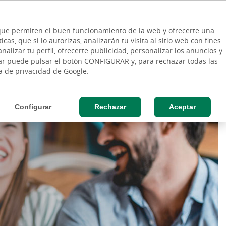
ES
Vinculo - Buscar en la web
so Cliente
EN
s que permiten el buen funcionamiento de la web y ofrecerte una
DE
as, que si lo autorizas, analizarán tu visita al sitio web con fines
RESAS
AGRO
nalizar tu perfil, ofrecerte publicidad, personalizar los anuncios y
rar puede pulsar el botón CONFIGURAR y, para rechazar todas las
l
Gen8 by Cajasiete
Sostenibilidad
ca de privacidad de Google.
Configurar
Rechazar
Aceptar