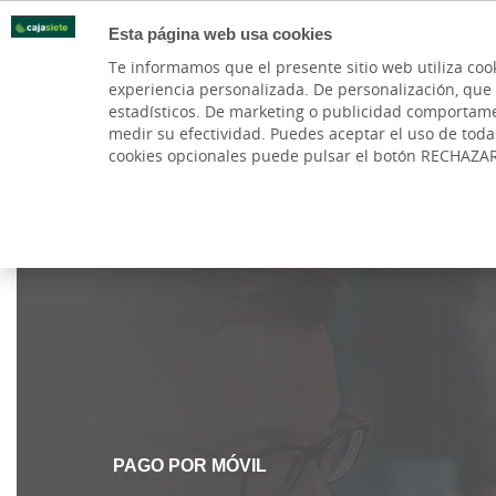
Esta página web usa cookies
Oficinas
Te informamos que el presente sitio web utiliza coo
experiencia personalizada. De personalización, que si 
PARTICULARES
BANCA P
estadísticos. De marketing o publicidad comportamenta
medir su efectividad. Puedes aceptar el uso de tod
Cuentas y Tarjetas
Hipotecas
Préstamos
cookies opcionales puede pulsar el botón RECHAZA
Cajasiete
Particulares
Ruralvía Pay
PAGO POR MÓVIL