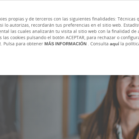
 y cajeros
Ayuda
Hazte cliente
Acce
Cita previa
kies propias y de terceros con las siguientes finalidades: Técnica
lo autorizas, recordarán tus preferencias en el sitio web. Estadístic
RIVADA
AUTÓNOMOS Y EMPRENDEDORES
EMP
l las cuales analizarán tu visita al sitio web con la finalidad de a
as las cookies pulsando el botón ACEPTAR, para rechazar o configu
Ahorro e Inversión
Seguros
Atención digital
Banca digita
R. Pulsa para obtener
MÁS INFORMACIÓN
. Consulta
aquí
la políti