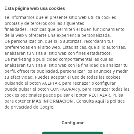
PARTICULARES
Esta página web usa cookies
Te informamos que el presente sitio web utiliza cookies
propias y de terceros con las siguientes
finalidades: Técnicas que permiten el buen funcionamiento
de la web y ofrecerte una experiencia personalizada.
De personalización, que si lo autorizas, recordarán tus
preferencias en el sitio web. Estadísticas, que si lo autorizas,
analizarán tu visita al sitio web con fines estadísticos.
PRÉSTAMOS
De marketing o publicidad comportamental las cuales
analizarán tu visita al sitio web con la finalidad de analizar tu
perfil, ofrecerte publicidad, personalizar los anuncios y medir
Financiación Joven
su efectividad. Puedes aceptar el uso de todas las cookies
pulsando el botón ACEPTAR, para rechazar o configurar
Si tienes entre 18 y 30 años, con
puede pulsar el botón CONFIGURAR y, para rechazar todas las
Cajasiete tienes un préstamo para tus
cookies opcionales puede pulsar el botón RECHAZAR. Pulsa
para obtener
MÁS INFORMACIÓN
. Consulta
aquí
la política
estudios, para tu primer coche o para
de privacidad de Google.
cualquier otra inversión, ajustado a
tus características.
Configurar