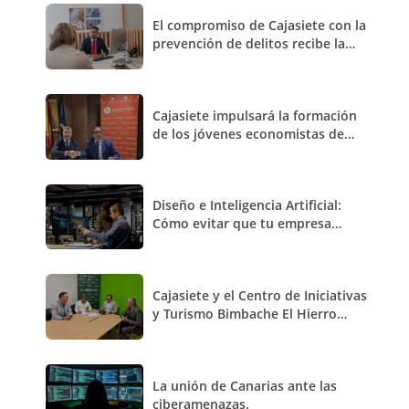
El compromiso de Cajasiete con la
prevención de delitos recibe la
recertificación de AENOR
Cajasiete impulsará la formación
de los jóvenes economistas de
España de la mano del Consejo
General
Diseño e Inteligencia Artificial:
Cómo evitar que tu empresa
pierda identidad y se convierta en
una marca clónica
Cajasiete y el Centro de Iniciativas
y Turismo Bimbache El Hierro
renuevan su convenio de
colaboración
La unión de Canarias ante las
ciberamenazas.